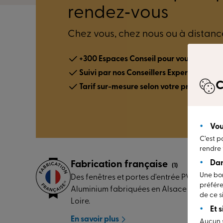
rendez‑vous
Chez vous, chez nous ou à distance
+300 Espaces Conseil pour vous accueilli
Suivi par nos Conseillers Experts
C
Tarif sur-mesure selon votre projet
Vou
C’est p
rendre 
Dan
Fabrication française
(1)
Une bon
Des fenêtres et portes d'entrée PVC et
préfére
Aluminium fabriquées en Alsace et Pays de
de ce si
Loire.
Et 
En savoir plus
Aucun s