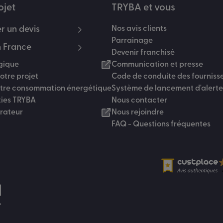
ojet
TRYBA et vous
 un devis
Nos avis clients
Parrainage
 France
Devenir franchisé
gique
Communication et presse
otre projet
Code de conduite des fourniss
otre consommation énergétique
Système de lancement d'alerte
ties TRYBA
Nous contacter
urateur
Nous rejoindre
FAQ - Questions fréquentes