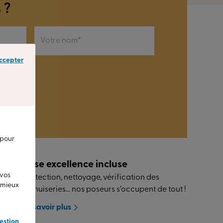
 ?
Votre nom
ccepter
 pour
Pose excellence incluse
 vos
Protection, nettoyage, vérification des
u mieux
menuiseries… nos poseurs s’occupent de tout !
En savoir plus
estion