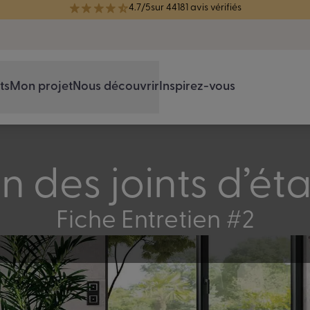
4.7/5
sur 44181 avis vérifiés
réélue Meilleure Enseigne de Menuiserie de l'année pour la 7ème année
ts
Mon projet
Nous découvrir
Inspirez-vous
en des joints d’ét
Fiche Entretien #2
dans le temps. Un entretien simple et non