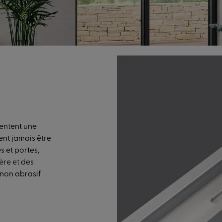
.
sentent une
ent jamais être
s et portes,
ère et des
 non abrasif