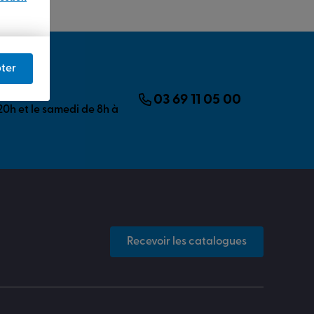
ter
’aide ?
tre écoute.
03 69 11 05 00
20h et le samedi de 8h à
Recevoir les catalogues