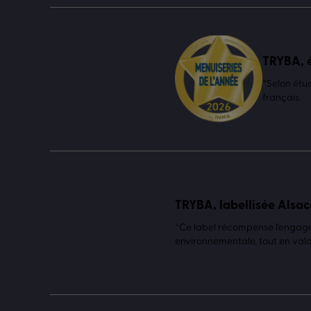
TRYBA, é
*Selon étu
français.
TRYBA, labellisée Alsac
*Ce label récompense l'engagem
environnementale, tout en valor