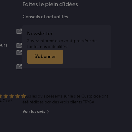
Faites le plein d’idées
Conseils et actualités
Newsletter
Soyez informé en avant-première de
eurs
toutes nos actualités !
S'abonner
Tous les avis présents sur le site Custplace ont
4.7
sur 5
été rédigés par des vrais clients TRYBA
Voir les avis