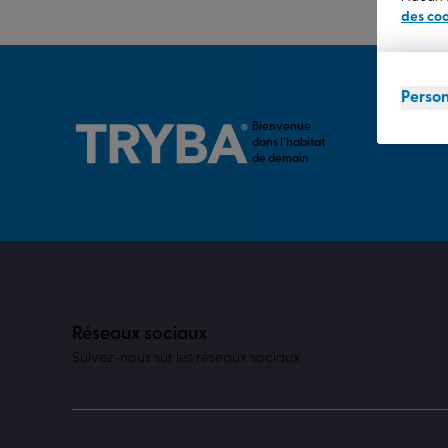
des co
Person
Bienvenue
dans l’habitat
de demain
Réseaux sociaux
Suivez-nous sur les réseaux sociaux