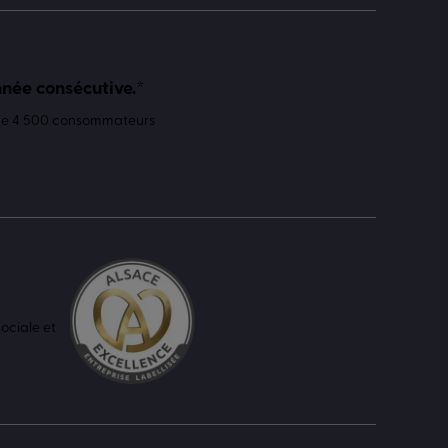
nnée consécutive.*
 de 4 500 consommateurs
ociale et