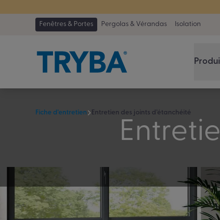
TRYBA a été 
Fenêtres & Portes
Pergolas & Vérandas
Isolation
Produi
Fiche d'entretien
Entretien des joints d’étanchéité
Entreti
Les joints de vos menuiseries sont conçus pour tenir 