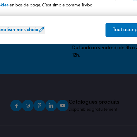
okies
en bas de page. C’est simple comme Tryba !
naliser mes choix
Tout accep
Une question ? Besoin d
Notre service clients est à vo
Du lundi au vendredi de 8h à 
12h.
Catalogues produits
Disponibles gratuitement