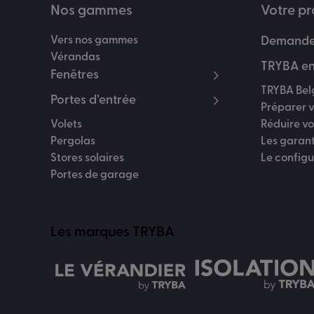
Nos gammes
Votre pr
Vers nos gammes
Demander
Vérandas
TRYBA en
Fenêtres
TRYBA Bel
Portes d’entrée
Préparer v
Volets
Réduire v
Pergolas
Les garan
Stores solaires
Le config
Portes de garage
Les marques TRYBA