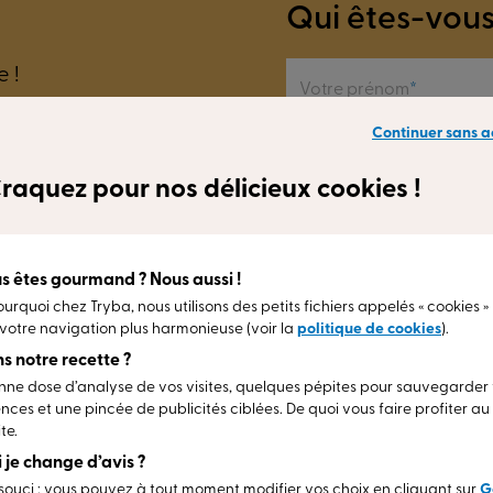
Qui êtes-vous
 !
Votre prénom
r
Continuer sans a
Suivant
raquez pour nos délicieux cookies !
s êtes gourmand ? Nous aussi !
ourquoi chez Tryba, nous utilisons des petits fichiers appelés « cookies »
votre navigation plus harmonieuse (voir la
politique de cookies
).
s notre recette ?
Jusqu'à 30 ans de garantie
(2)
ne dose d’analyse de vos visites, quelques pépites pour sauvegarder
Un savoir-faire unique qui nous permet de
nces et une pincée de publicités ciblées. De quoi vous faire profiter a
 la
garantir nos produits jusqu’à 30 ans (suivant
te.
carnet de garantie).
si je change d’avis ?
En savoir plus
ouci : vous pouvez à tout moment modifier vos choix en cliquant sur
G