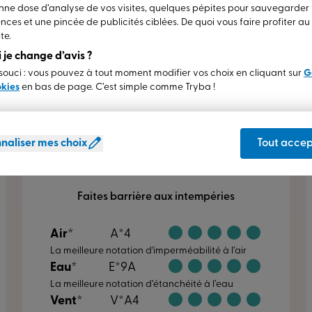
ne dose d’analyse de vos visites, quelques pépites pour sauvegarder
Améliorez votre
nces et une pincée de publicités ciblées. De quoi vous faire profiter a
isolation
te.
thermique
grâce
si je change d’avis ?
à notre porte-
e laissent rien passer
ouci : vous pouvez à tout moment modifier vos choix en cliquant sur
G
fenêtre PVC
okies
en bas de page. C’est simple comme Tryba !
dotées de 6
chambres
d'isolation.
naliser mes choix
Tout accep
Indices de résistance
Faites barrière aux intempéries
Air*
A*4
La meilleure notation d'imperméabilité à l’air
Eau*
E*9A
La meilleure notation d’étanchéité à l’eau
Vent*
V*A4