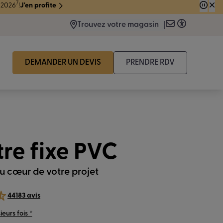
Trouvez votre magasin
DEMANDER UN DEVIS
PRENDRE RDV
Gratuit, sans engagement et
en moins de 2 min !
re fixe PVC
u cœur de votre projet
44183 avis
eurs fois *