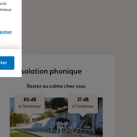
 vos
u mieux
estion
ter
Isolation phonique
Restez au calme chez vous
80 dB
37 dB
à l’extérieur
à l’intérieur