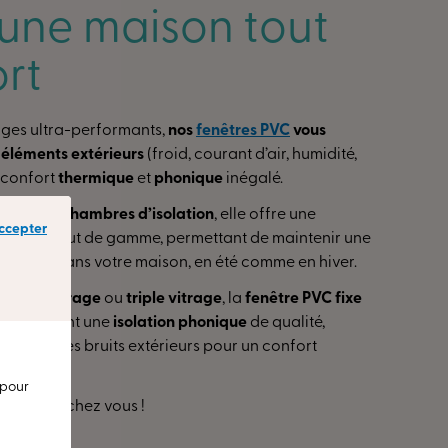
une maison tout
rt
ages ultra-performants,
nos
fenêtres PVC
vous
 éléments extérieurs
(froid, courant d’air, humidité,
n confort
thermique
et
phonique
inégalé.
ofilés à 6 chambres d’isolation
, elle offre une
ccepter
rmique
haut de gamme, permettant de maintenir une
réable dans votre maison, en été comme en hiver.
ouble vitrage
ou
triple vitrage
, la
fenêtre PVC fixe
t également une
isolation phonique
de qualité,
cement les bruits extérieurs pour un confort
l.
 pour
er rester chez vous !