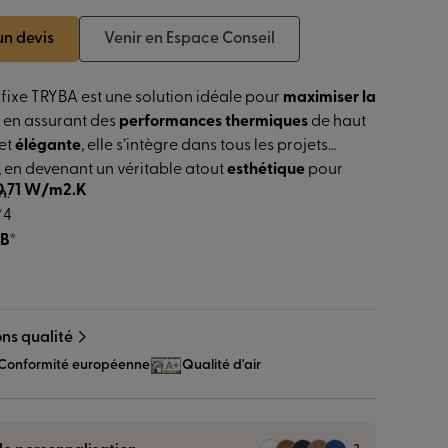
n devis
Venir en Espace Conseil
fixe TRYBA est une solution idéale pour
maximiser la
t en assurant des
performances thermiques
de haut
et
élégante
, elle s’intègre dans tous les projets
 en devenant un véritable atout
esthétique
pour
0,71 W/m2.K
n.
*4
B*
ons qualité
Conformité européenne
Qualité d'air