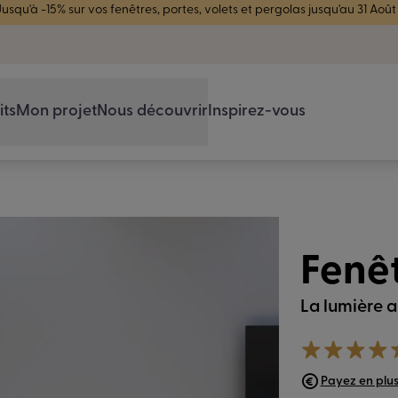
4.7/5
sur 44183 avis vérifiés
its
Mon projet
Nous découvrir
Inspirez-vous
Fenêt
La lumière a
Payez en plusi