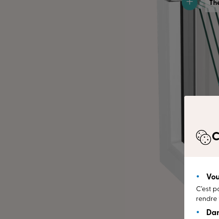
Th
Profitez 
isolation
exceptio
avec un 
parfaite
étanche.
déformat
quelle qu
températ
C
Vou
C’est p
rendre 
Dan