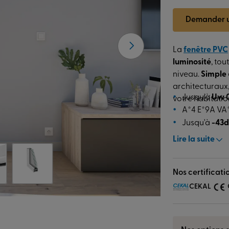
Demander u
La
fenêtre PVC
luminosité
, tou
niveau.
Simple
architecturaux,
Jusqu’à
Uw 
votre habitatio
A*4 E*9A VA
Jusqu'à
-43d
Lire la suite
Nos certificati
CEKAL