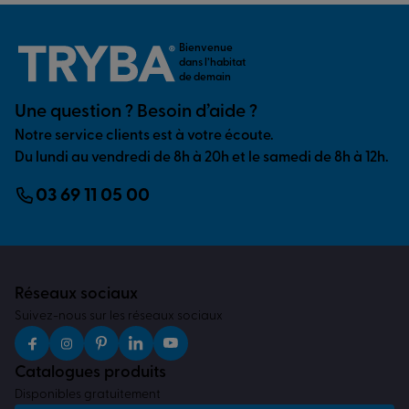
Bienvenue
dans l’habitat
de demain
Une question ? Besoin d’aide ?
Notre service clients est à votre écoute.
Du lundi au vendredi de 8h à 20h et le samedi de 8h à 12h.
03 69 11 05 00
Réseaux sociaux
Suivez-nous sur les réseaux sociaux
Catalogues produits
Disponibles gratuitement