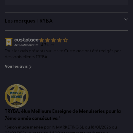
Les marques TRYBA
4.7
sur 5
Tous les avis présents sur le site Custplace ont été rédigés par
des vrais clients TRYBA
Voir les avis
TRYBA, élue Meilleure Enseigne de Menuiseries pour la
7ème année consécutive.*
*Selon étude menée par IN MARKETING SL du 18/01/2026 au