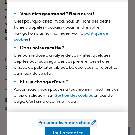
Les professionnels TRYBA mettent un point d’honneur à
vous prodiguer des conseils à chaque étape de votre
Vous êtes gourmand ? Nous aussi !
projet. Augmenter la luminosité, réduire les nuisances
C’est pourquoi chez Tryba, nous utilisons des petits
sonores ou améliorer votre confort : ils
écoutent vos
fichiers appelés « cookies » pour rendre votre
besoins
et vos objectifs pour vous
accompagner dans le
navigation plus harmonieuse (voir la
politique de
choix de vos menuiseries
.
cookies
).
Dans notre recette ?
Une bonne dose d’analyse de vos visites, quelques
Dans la même optique, un poseur TRYBA va vous
pépites pour sauvegarder vos préférences et une
conseiller pour l’entretien de vos menuiseries afin
pincée de publicités ciblées. De quoi vous faire profiter
au mieux de ce site.
de prolonger leurs performances ;
Et si je change d’avis ?
Aucun souci : vous pouvez à tout moment modifier vos
de profiter au maximum des effets isolants.
choix en cliquant sur
Gestion des cookies
en bas de
Il peut vous rappeler les
spécificités des produits que
page. C’est simple comme Tryba !
vous avez sélectionnés et leurs atouts.
Personnaliser mes choix
Tout accepter