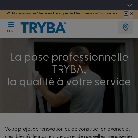
4.7/5
sur 44183 avis vérifiés
TRYBA a été réélue Meilleure Enseigne de Menuiserie de l'année pour la 7ème année consécutive.
Les jours tentation : Jusqu'à -15% sur vos fenêtres, portes, volets et pergolas jusq
MENU
La pose professionnelle
TRYBA,
la qualité à votre service
Votre projet de rénovation ou de construction avance et
c’est bientôt le moment de poser de nouvelles menuiseries