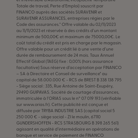
et Irréversible d’Autonomie, Incapacité Temporaire
Totale de travail, Perte d’Emploi) souscrit par
FINANCO auprès des sociétés SURAVENIR et
SURAVENIR ASSURANCES, entreprises régies par le
Code des assurances." Offre valable du 02/11/2023
au 11/11/2023 et réservée à des crédits d’un montant
minimum de 500,00€ et maximum de 75000,00€. Le
coût total du crédit est pris en charge par le magasin.
Offre valable pour un crédit lié à une vente d’une
durée de remboursement de 24 mois. Taux Annuel
Effectif Global (TAEG) fixe : 0,00% (hors assurance
facultative) Sous réserve d’acceptation par FINANCO
– SA à Directoire et Conseil de surveillance" au
capital de 58.000.000 € - RCS de BREST B 338 138 795
- Siège social : 335, Rue Antoine de Saint-Exupéry,
29490 GUIPAVAS. Société de courtage d’assurances,
immatriculée à l’ORIAS sous le n° 07 019 193 (vérifiable
sur www.orias.fr). Cette publicité est conçue et
diffusée par TRYBA INDUSTRIE SAS (capital social 5
250 000 € - siège social - ZI le moulin, 67110
GUNDERSHOFFEN - RCS STRASBOURG B 398 265 561)
agissant en qualité d’intermédiaire en opérations de
banque et service de paiement de FINANCO