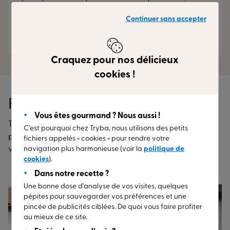
mentions légales¹.
Continuer sans accepter
ENVOYER
Craquez pour nos délicieux
cookies !
Faites le plein d’idées
Vous êtes gourmand ? Nous aussi !
Tous nos conseils et idées ingénieuses pour réaliser votre
C’est pourquoi chez Tryba, nous utilisons des petits
projet, entretenir vos menuiseries et profiter d’un chez
fichiers appelés « cookies » pour rendre votre
vous plus confortable.
navigation plus harmonieuse (voir la
politique de
cookies
).
Dans notre recette ?
Une bonne dose d’analyse de vos visites, quelques
pépites pour sauvegarder vos préférences et une
pincée de publicités ciblées. De quoi vous faire profiter
au mieux de ce site.