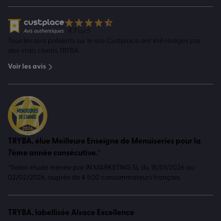
4.7
sur 5
Tous les avis présents sur le site Custplace ont été rédigés par
des vrais clients TRYBA
Voir les avis
TRYBA, élue Meilleure Enseigne de Menuiseries pour la
7ème année consécutive.*
*Selon étude menée par IN MARKETING SL du 18/01/2026 au
02/02/2026, auprès de 4 500 consommateurs français.
TRYBA, labellisée Alsace Excellence