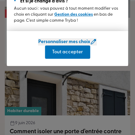
Et si je change d’avis ?
Aucun souci : vous pouvez à tout moment modifier vos
Profiter de sa maison
choix en cliquant sur
Gestion des cookies
en bas de
page. C’est simple comme Tryba !
22 juin 2026
Ma porte d’entrée laisse passer l’air : que
faire ?
Personnaliser mes choix
Tout accepter
Lire la suite
Habiter durable
9 juin 2026
Comment isoler une porte d’entrée contre