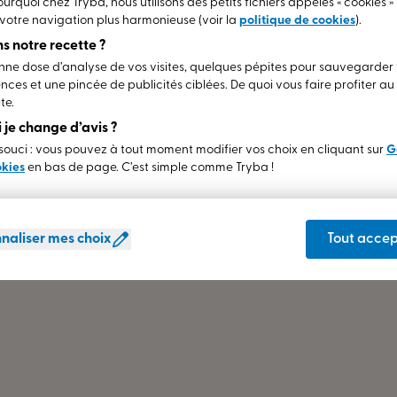
ourquoi chez Tryba, nous utilisons des petits fichiers appelés « cookies »
votre navigation plus harmonieuse (voir la
politique de cookies
).
s notre recette ?
Vérandas
Pergola
ne dose d’analyse de vos visites, quelques pépites pour sauvegarder
nces et une pincée de publicités ciblées. De quoi vous faire profiter a
te.
Volets, stores et portes de garage sont des produits partena
si je change d’avis ?
de durabilité correspondants aux exigences TRYBA.
ouci : vous pouvez à tout moment modifier vos choix en cliquant sur
G
okies
en bas de page. C’est simple comme Tryba !
naliser mes choix
Tout accep