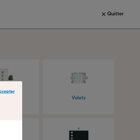
Quitter
ccepter
s d’entrée
Volets