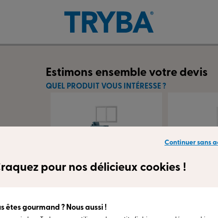
Estimons ensemble votre devis
QUEL PRODUIT VOUS INTÉRESSE ?
Continuer sans a
Fenêtres et
Porte
portes-fenêtres
raquez pour nos délicieux cookies !
s êtes gourmand ? Nous aussi !