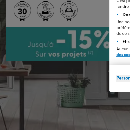
C’est p
rendre 
Dan
Une bon
préfére
de ce si
Et 
Aucun s
des co
Person