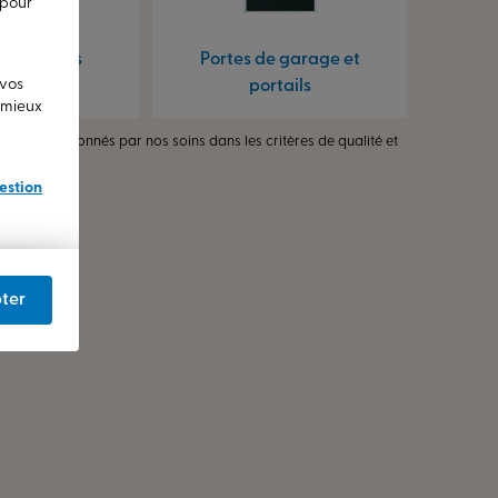
 pour
s & Stores
Portes de garage et
 vos
portails
u mieux
ires sélectionnés par nos soins dans les critères de qualité et
estion
ter