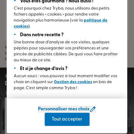
Vous êtes gourmand ? Nous aussi !
C’est pourquoi chez Tryba, nous utilisons des petits
fichiers appelés « cookies » pour rendre votre
navigation plus harmonieuse (voir la
politique de
cookies
).
Pergolas & Stores
Portes de garage et
portails
Dans notre recette ?
Une bonne dose d’analyse de vos visites, quelques
Volets, stores et portes de garage sont des produits partenaires
pépites pour sauvegarder vos préférences et une
sélectionnés par nos soins dans les critères de qualité et de durabilité
pincée de publicités ciblées. De quoi vous faire profiter
correspondants aux exigences TRYBA.
au mieux de ce site.
Et si je change d’avis ?
Aucun souci : vous pouvez à tout moment modifier vos
SIMPLE, GRATUIT ET SANS ENGAGEMENT
choix en cliquant sur
Gestion des cookies
en bas de
Demande de devis à TRYBA Asnières
page. C’est simple comme Tryba !
83 Avenue de la Marne 92600 ASNIERES
Il vous faut un devis pour votre projet ? Optez pour le
Personnaliser mes choix
savoir-faire et le service d’un fabricant français. Les
conseillers TRYBA Asnières à proximité de ASNIERES -
Tout accepter
Hauts-de-Seine (92) sont disponibles pour répondre à vos
Lire la suite
besoins. Demandez un devis gratuit Tryba, personnalisé et