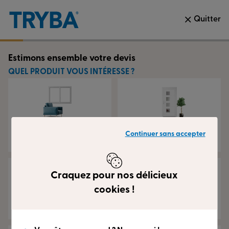
Quitter
Estimons ensemble votre devis
QUEL PRODUIT VOUS INTÉRESSE ?
Fenêtres et
Portes d’entrée
Continuer sans accepter
portes-fenêtres
Craquez pour nos délicieux
cookies !
Volets
Vérandas