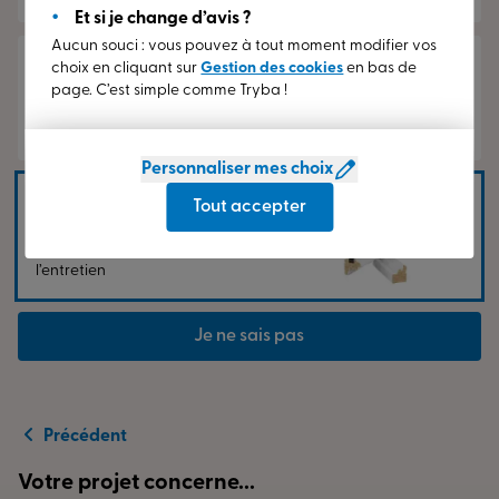
Et si je change d’avis ?
Aucun souci : vous pouvez à tout moment modifier vos
Aluminium
choix en cliquant sur
Gestion des cookies
en bas de
Cadre design et fin,
page. C’est simple comme Tryba !
surface de vitrage
optimale
Personnaliser mes choix
Bois
Tout accepter
Matériau noble,
nécessitant de
l’entretien
Je ne sais pas
Précédent
Votre projet concerne...