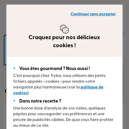
Continuer sans accepter
3
4
Craquez pour nos délicieux
cookies !
5
+ de 5
Vous êtes gourmand ? Nous aussi !
C’est pourquoi chez Tryba, nous utilisons des petits
fichiers appelés « cookies » pour rendre votre
navigation plus harmonieuse (voir la
politique de
Quel matériau vous intéresse ?
cookies
).
Dans notre recette ?
Une bonne dose d’analyse de vos visites, quelques
PVC
pépites pour sauvegarder vos préférences et une
Entretien minimal,
pincée de publicités ciblées. De quoi vous faire profiter
solution économique
au mieux de ce site.