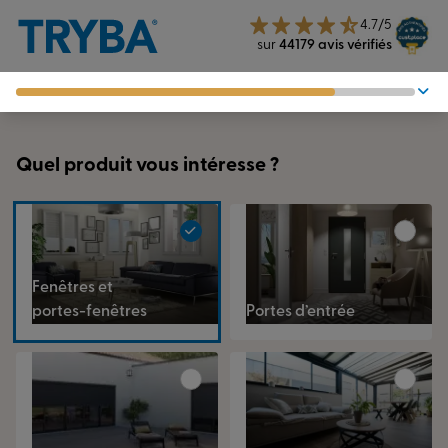
4.7/5
sur
44179 avis vérifiés
1. Produit
2. Type de projet
Quel produit vous intéresse ?
3. Coordonnées
Fenêtres et
portes-fenêtres
Portes d’entrée