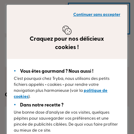
Continuer sans accepter
3
4
Craquez pour nos délicieux
cookies !
5
+ de 5
Vous êtes gourmand ? Nous aussi !
C’est pourquoi chez Tryba, nous utilisons des petits
fichiers appelés « cookies » pour rendre votre
navigation plus harmonieuse (voir la
politique de
Quel matériau vous intéresse ?
cookies
).
Dans notre recette ?
Une bonne dose d’analyse de vos visites, quelques
PVC
pépites pour sauvegarder vos préférences et une
Entretien minimal,
pincée de publicités ciblées. De quoi vous faire profiter
solution économique
au mieux de ce site.