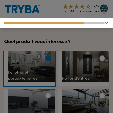
4.7/5
sur
44183 avis vérifiés
1. Produit
2. Type de projet
Quel produit vous intéresse ?
3. Coordonnées
Fenêtres et
portes-fenêtres
Portes d’entrée