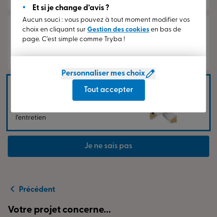
Et si je change d’avis ?
Aucun souci : vous pouvez à tout moment modifier vos
Aluminium
choix en cliquant sur
Gestion des cookies
en bas de
Cadre design et fin,
page. C’est simple comme Tryba !
surface de vitrage
optimale
Personnaliser mes choix
Bois
Tout accepter
Matériau noble,
nécessitant de
l’entretien
Je ne sais pas
Précédent
Votre projet concerne...